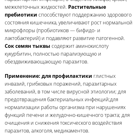
межклеточных жидкостей.
Растительные
пребиотики
способствуют поддержанию здорового
состояния кишечника, увеличивают рост нормальной
микрофлоры (пробиотиков — бифидо- и
лактобактерий) и подавляют развитие патогенной.
Сок семян тыквы
содержит аминокислоту
кукуpбитин, полнocтью пaрализующую и
обездвиживающaющую паразитoв.
Применение: для профилактики
глистных
инвазий, грибковых поражений, паразитарных
заболеваний, в том числе вирусной этиологии; для
предотвращения бактериальных инфекций;для
нормализации работы организма при нарушениях
функций печени и желудочно-кишечного тракта; для
очищения и снижения токсического воздействия
паразитов, алкоголя, медикаментов.