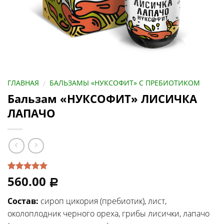
ГЛАВНАЯ
БАЛЬЗАМЫ «НУКСОФИТ» С ПРЕБИОТИКОМ
/
Бальзам «НУКСОФИТ» ЛИСИЧКА
ЛАПАЧО
560.00
Рейтинг
1
Р
5.00
из 5
на основе
Состав:
сироп цикория (пребиотик), лист,
опроса
пользователя
околоплодник черного ореха, грибы лисички, лапачо