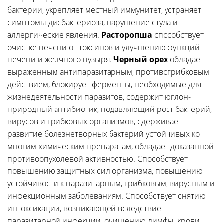
бактерии, укрепляет местный иммунитет, устраняет
симптомы дисбактериоза, нарушение стула и
аллергические явления.
Расторопша
способствует
очистке печени от токсинов и улучшению функций
печени и желчного пузыря.
Черный орех
обладает
выраженным антипаразитарным, противогрибковым
действием, блокирует ферменты, необходимые для
жизнедеятельности паразитов, содержит юглон-
природный антибиотик, подавляющий рост бактерий,
вирусов и грибковых организмов, сдерживает
развитие болезнетворных бактерий устойчивых ко
многим химическим препаратам, обладает доказанной
противоопухолевой активностью. Способствует
повышению защитных сил организма, повышению
устойчивости к паразитарным, грибковым, вирусным и
инфекционным заболеваниям. Способствует снятию
интоксикации, возникающей вследствие
паразитарной инфекции, очищению лимфы, крови,