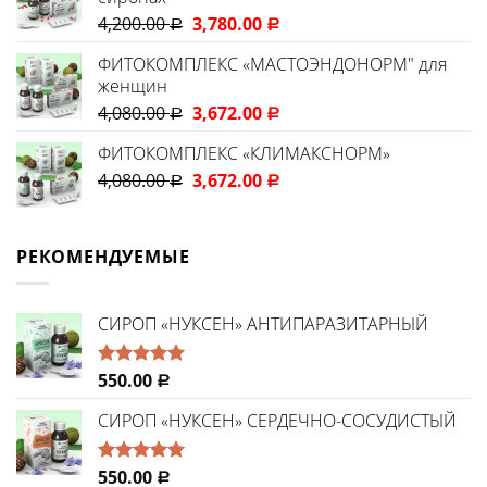
4,200.00
3,780.00
Р
Р
ФИТОКОМПЛЕКС «МАСТОЭНДОНОРМ" для
женщин
4,080.00
3,672.00
Р
Р
ФИТОКОМПЛЕКС «КЛИМАКСНОРМ»
4,080.00
3,672.00
Р
Р
РЕКОМЕНДУЕМЫЕ
CИРОП «НУКСЕН» АНТИПАРАЗИТАРНЫЙ
550.00
Оценка
Р
5.00
из 5
СИРОП «НУКСЕН» СЕРДЕЧНО-СОСУДИСТЫЙ
550.00
Оценка
Р