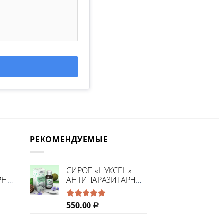
РЕКОМЕНДУЕМЫЕ
CИРОП «НУКСЕН»
РНЫЙ»
АНТИПАРАЗИТАРНЫЙ
550.00
Оценка
Р
5.00
из 5