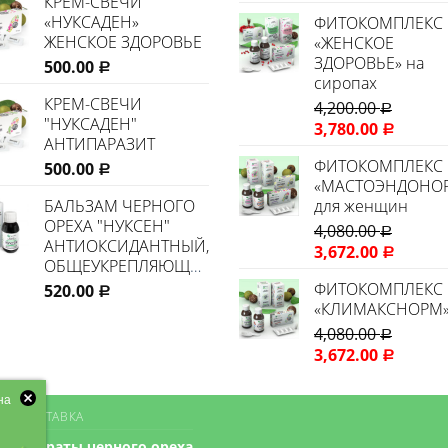
КРЕМ-СВЕЧИ
«НУКСАДЕН»
ФИТОКОМПЛЕКС
ЖЕНСКОЕ ЗДОРОВЬЕ
«ЖЕНСКОЕ
ЗДОРОВЬЕ» на
500.00
Р
сиропах
КРЕМ-СВЕЧИ
4,200.00
Р
"НУКСАДЕН"
3,780.00
Р
АНТИПАРАЗИТ
ФИТОКОМПЛЕКС
500.00
Р
«МАСТОЭНДОНО
БАЛЬЗАМ ЧЕРНОГО
для женщин
ОРЕХА "НУКСЕН"
4,080.00
Р
АНТИОКСИДАНТНЫЙ,
3,672.00
Р
ОБЩЕУКРЕПЛЯЮЩИЙ
ФИТОКОМПЛЕКС
520.00
Р
«КЛИМАКСНОРМ
4,080.00
Р
3,672.00
Р
на
 И ДОСТАВКА
препараты черного ореха