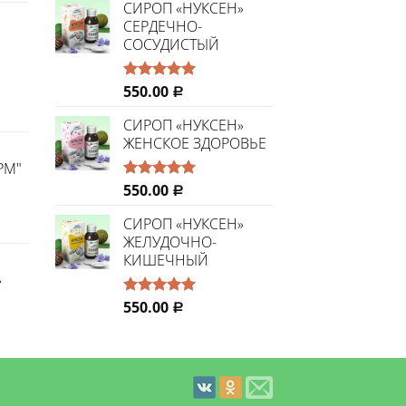
СИРОП «НУКСЕН»
СЕРДЕЧНО-
СОСУДИСТЫЙ
550.00
Оценка
Р
5.00
из 5
СИРОП «НУКСЕН»
ЖЕНСКОЕ ЗДОРОВЬЕ
РМ"
550.00
Оценка
Р
5.00
из 5
СИРОП «НУКСЕН»
ЖЕЛУДОЧНО-
КИШЕЧНЫЙ
»
550.00
Оценка
Р
5.00
из 5