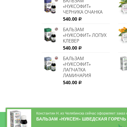
БАЛЬЗАМ
«НУКСОФИТ»
ЧЕРНИКА ОЧАНКА
540.00
Р
БАЛЬЗАМ
«НУКСОФИТ» ЛОПУХ
КЛЕВЕР
540.00
Р
БАЛЬЗАМ
«НУКСОФИТ»
ЛАПЧАТКА
ЛАМИНАРИЯ
540.00
Р
Константин Н. из Челябинска сейчас оформляет заказ 
БАЛЬЗАМ «НУКСЕН» ШВЕДСКАЯ ГОРЕЧЬ
ДОКУМЕНТЫ
НАШИ ПРЕДСТАВИТЕЛИ
ОПЛАТА
FITECO-OREX.RU 2026 ©
Натуральные фито