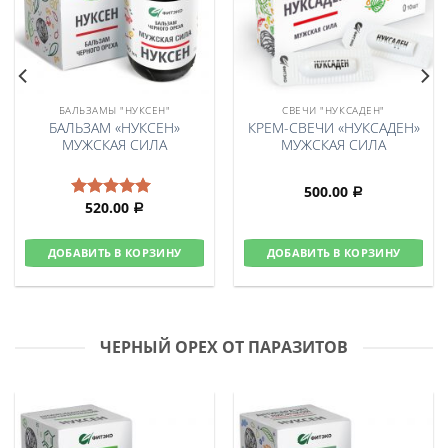
БАЛЬЗАМЫ "НУКСЕН"
СВЕЧИ "НУКСАДЕН"
БАЛЬЗАМ «НУКСЕН»
КРЕМ-СВЕЧИ «НУКСАДЕН»
МУЖСКАЯ СИЛА
МУЖСКАЯ СИЛА
500.00
Р
520.00
Оценка
Р
5.00
из 5
ДОБАВИТЬ В КОРЗИНУ
ДОБАВИТЬ В КОРЗИНУ
ЧЕРНЫЙ ОРЕХ ОТ ПАРАЗИТОВ