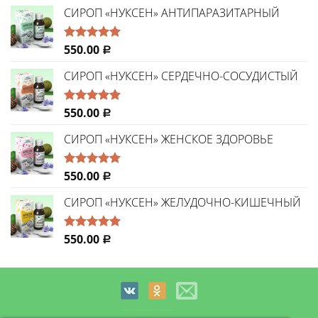
CИРОП «НУКСЕН» АНТИПАРАЗИТАРНЫЙ
550.00
Оценка
Р
5.00
из 5
СИРОП «НУКСЕН» СЕРДЕЧНО-СОСУДИСТЫЙ
550.00
Оценка
Р
5.00
из 5
СИРОП «НУКСЕН» ЖЕНСКОЕ ЗДОРОВЬЕ
550.00
Оценка
Р
5.00
из 5
СИРОП «НУКСЕН» ЖЕЛУДОЧНО-КИШЕЧНЫЙ
550.00
Оценка
Р
5.00
из 5