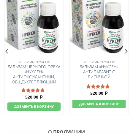
БАЛЬЗАМЫ "НУКСЕН"
БАЛЬЗАМЫ "НУКСЕН"
БАЛЬЗАМ ЧЕРНОГО ОРЕХА
БАЛЬЗАМ «НУКСЕН»
«НУКСЕН»
АНТИПАРАЗИТ С
АНТИОКСИДАНТНЫЙ,
ЛИСИЧКОЙ
ОБЩЕУКРЕПЛЯЮЩИЙ
520.00
Оценка
Р
520.00
Оценка
Р
5.00
из 5
5.00
из 5
ДОБАВИТЬ В КОРЗИНУ
ДОБАВИТЬ В КОРЗИНУ
О ПРОДУКЦИИ