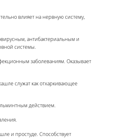
тельно влияет на нервную систему,
овирусным, антибактериальным и
рвной системы.
нфекционным заболеваниям. Оказывает
кашле служат как отхаркивающее
ельминтным действием.
вления.
шле и простуде.
Способствует