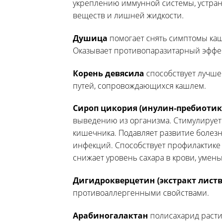
укреплению иммунной системы, устра
веществ и лишней жидкости.
Душица
помогает снять симптомы каш
Оказывает противопаразитарный эффек
Корень девясила
способствует лучше
путей, сопровождающихся кашлем.
Сироп цикория (инулин-пребиотик
выведению из организма. Стимулирует
кишечника. Подавляет развитие болез
инфекций. Способствует профилактике 
снижает уровень сахара в крови, умен
Дигидрокверцетин (экстракт лист
противоаллергенными свойствами.
Арабиногалактан
полисахарид расти