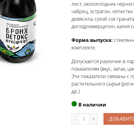
лист, околоплодник черног
чабрец, эстрагон, лепестк
девясила, сухой сок граната
дигидрокверцетин,
калия с
Форма выпуска:
стеклянн
комплекте.
Допускается различие в па
показателям (вкус, запах, ц
Эти показатели связаны с
растительного сырья (реги
др.)
В наличии
Количество
ДОБАВИТЬ