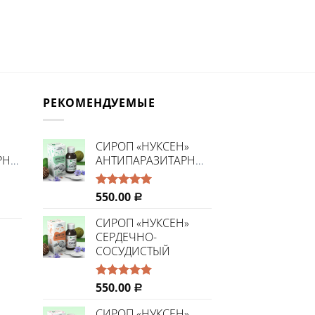
РЕКОМЕНДУЕМЫЕ
CИРОП «НУКСЕН»
РНЫЙ»
АНТИПАРАЗИТАРНЫЙ
550.00
Оценка
Р
5.00
из 5
СИРОП «НУКСЕН»
СЕРДЕЧНО-
СОСУДИСТЫЙ
550.00
Оценка
Р
5.00
из 5
СИРОП «НУКСЕН»