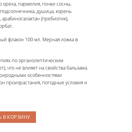
о ореха, пармелия, почки сосны,
и подсолнечника, душица, корень
, арабиногалактан (пребиотик),
орбат.
ый флакон 100 мл. Мерная ложка в
ртиях по органолептическим
вет), что не влияет на свойства бальзама.
 природными особенностями
он произрастания, погодные условия и
 В КОРЗИНУ