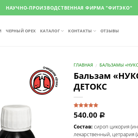
НАУЧНО-ПРОИЗВОДСТВЕННАЯ ФИРМА "ФИТЭКО"
И
ЧЕРНЫЙ ОРЕХ
КАТАЛОГ
КОНТАКТЫ
ОТЗЫВЫ
ГЛАВНАЯ
БАЛЬЗАМЫ «НУК
/
Бальзам «НУ
ДЕТОКС
540.00
Рейтинг
1
Р
5.00
из 5
на основе
Состав:
сироп цикория (ин
опроса
пользователя
лекарственный, цетрария (