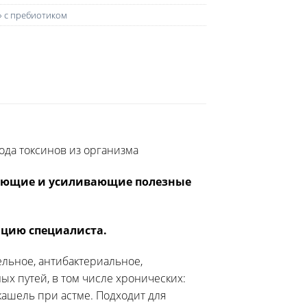
 с пребиотиком
ода токсинов из организма
няющие и усиливающие полезные
ацию специалиста.
льное, антибактериальное,
х путей, в том числе хронических:
 кашель при астме. Подходит для