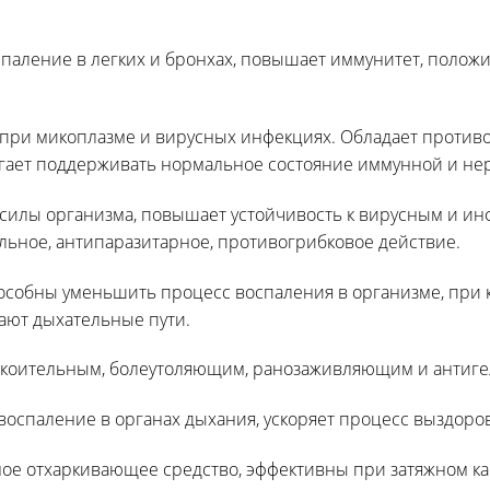
спаление в легких и бронхах, повышает иммунитет,
положи
при микоплазме и вирусных инфекциях. Обладает против
гает поддерживать нормальное состояние иммунной и не
силы организма, повышает устойчивость к вирусным и и
льное, антипаразитарное, противогрибковое действие.
особны уменьшить процесс воспаления в организме, при 
ают дыхательные пути.
окоительным, болеутоляющим, ранозаживляющим и антиг
воспаление в органах дыхания, ускоряет процесс выздоро
ое отхаркивающее средство, эффективны при затяжном ка