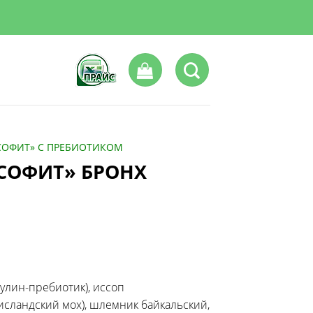
СОФИТ» С ПРЕБИОТИКОМ
КСОФИТ» БРОНХ
улин-пребиотик), иссоп
исландский мох), шлемник байкальский,