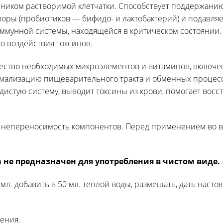
чником растворимой клетчатки. Способствует поддержани
ры (пробиотиков — бифидо- и лактобактерий) и подавляет
ммунной системы, находящейся в критическом состоянии.
о воздействия токсинов.
ство необходимых микроэлементов и витаминов, включения
ормализацию пищеварительного тракта и обменных процесс
дистую систему, выводит токсины из крови,
помогает восс
 непереносимость компонентов. Перед применением во вр
не предназначен для употребления в чистом виде.
мл. добавить в 50 мл. теплой воды, размешать, дать настоя
ления.