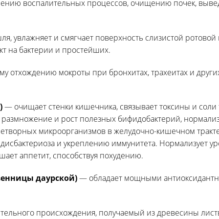
нению воспалительных процессов, очищению почек, выве
ля, увлажняет и смягчает поверхность слизистой ротовой 
т на бактерии и простейших.
му отхождению мокроты при бронхитах, трахеитах и друг
)
— очищает стенки кишечника, связывает токсины и соли 
 размножение и рост полезных бифидобактерий, нормали
нетворных микроорганизмов в желудочно-кишечном тракте
дисбактериоза и укреплению иммунитета. Нормализует ур
ьшает аппетит, способствуя похудению.
венницы даурской)
— обладает мощными антиоксидантн
тельного происхождения, получаемый из древесины лист