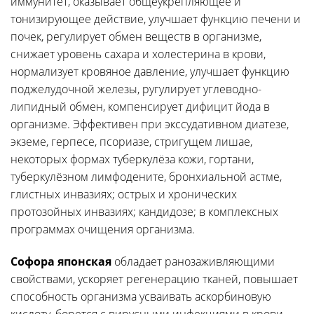
иммунитет, оказывает общеукрепляющее и
тонизирующее действие, улучшает функцию печени и
почек, регулирует обмен веществ в организме,
снижает уровень сахара и холестерина в крови,
нормализует кровяное давление, улучшает функцию
поджелудочной железы, ругулирует углеводно-
липидный обмен, компенсирует дифицит йода в
организме. Эффективен при экссудативном диатезе,
экземе, герпесе, псориазе, стригущем лишае,
некоторых формах туберкулёза кожи, гортани,
туберкулёзном лимфодените, бронхиальной астме,
глистных инвазиях; острых и хронических
протозойных инвазиях; кандидозе; в комплексных
программах очищения организма.
Софора японская
обладает ранозаживляющими
свойствами, ускоряет регенерацию тканей, повышает
способность организма усваивать аскорбиновую