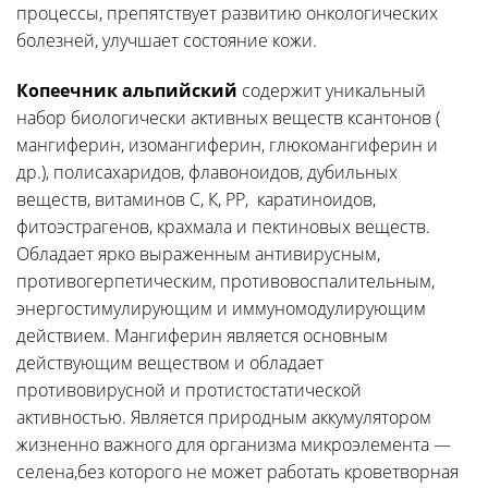
процессы, препятствует развитию онкологических
болезней, улучшает состояние кожи.
Копеечник альпийский
содержит уникальный
набор биологически активных веществ ксантонов (
мангиферин, изомангиферин, глюкомангиферин и
др.), полисахаридов, флавоноидов, дубильных
веществ, витаминов С, К, РР, каратиноидов,
фитоэстрагенов, крахмала и пектиновых веществ.
Обладает ярко выраженным антивирусным,
противогерпетическим, противовоспалительным,
энергостимулирующим и иммуномодулирующим
действием. Мангиферин является основным
действующим веществом и обладает
противовирусной и протистостатической
активностью. Является природным аккумулятором
жизненно важного для организма микроэлемента —
селена,без которого не может работать кроветворная