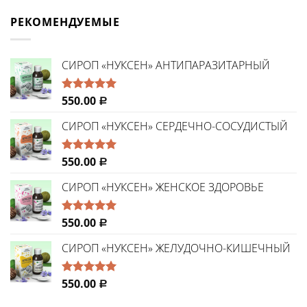
РЕКОМЕНДУЕМЫЕ
CИРОП «НУКСЕН» АНТИПАРАЗИТАРНЫЙ
550.00
Оценка
Р
5.00
из 5
СИРОП «НУКСЕН» СЕРДЕЧНО-СОСУДИСТЫЙ
550.00
Оценка
Р
5.00
из 5
СИРОП «НУКСЕН» ЖЕНСКОЕ ЗДОРОВЬЕ
550.00
Оценка
Р
5.00
из 5
СИРОП «НУКСЕН» ЖЕЛУДОЧНО-КИШЕЧНЫЙ
550.00
Оценка
Р
5.00
из 5