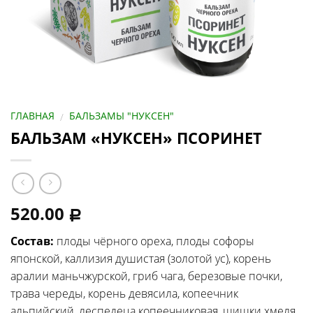
ГЛАВНАЯ
БАЛЬЗАМЫ "НУКСЕН"
/
БАЛЬЗАМ «НУКСЕН» ПСОРИНЕТ
520.00
Р
Состав:
плоды чёрного ореха, плоды софоры
японской, каллизия душистая (золотой ус), корень
аралии маньчжурской, гриб чага, березовые почки,
трава череды, корень девясила, копеечник
альпийский, леспедеца копеечниковая, шишки хмеля,