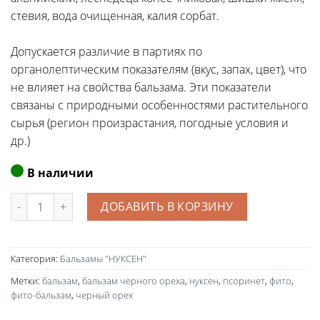
стевия, вода очищенная, калия сорбат.
Допускается различие в партиях по
органолептическим показателям (вкус, запах, цвет), что
не влияет на свойства бальзама. Эти показатели
связаны с природными особенностями растительного
сырья (регион произрастания, погодные условия и
др.)
В наличии
Количество
ДОБАВИТЬ В КОРЗИНУ
Категория:
Бальзамы "НУКСЕН"
Метки:
бальзам
,
бальзам черного ореха
,
нуксен
,
псоринет
,
фито
,
фито-бальзам
,
черный орех