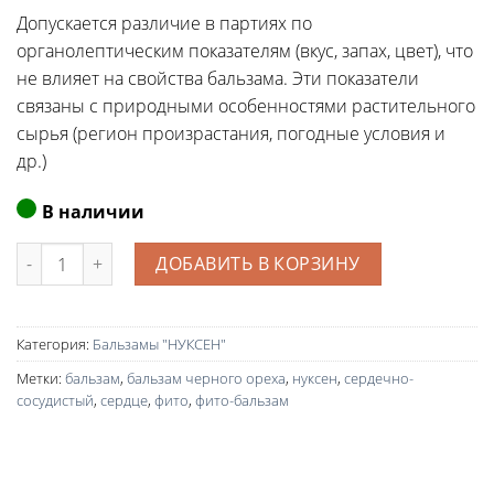
Допускается различие в партиях по
органолептическим показателям (вкус, запах, цвет), что
не влияет на свойства бальзама. Эти показатели
связаны с природными особенностями растительного
сырья (регион произрастания, погодные условия и
др.)
В наличии
Количество
ДОБАВИТЬ В КОРЗИНУ
Категория:
Бальзамы "НУКСЕН"
Метки:
бальзам
,
бальзам черного ореха
,
нуксен
,
сердечно-
сосудистый
,
сердце
,
фито
,
фито-бальзам