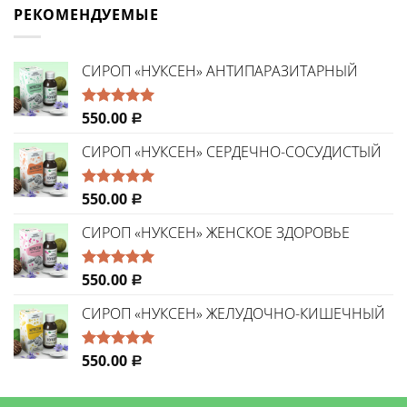
РЕКОМЕНДУЕМЫЕ
CИРОП «НУКСЕН» АНТИПАРАЗИТАРНЫЙ
550.00
Оценка
Р
5.00
из 5
СИРОП «НУКСЕН» СЕРДЕЧНО-СОСУДИСТЫЙ
550.00
Оценка
Р
5.00
из 5
СИРОП «НУКСЕН» ЖЕНСКОЕ ЗДОРОВЬЕ
550.00
Оценка
Р
5.00
из 5
СИРОП «НУКСЕН» ЖЕЛУДОЧНО-КИШЕЧНЫЙ
550.00
Оценка
Р
5.00
из 5