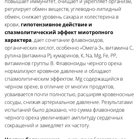
повышает иммунитет, очищает и укрепляет организм,
регулирует обмен веществ, углеводно-липидный
обмен, снижает уровень сахара и холестерина в
крови,
гипотензивное действие и
спазмолитический эффект миотропного
характера
, дает сочетание флавоноидов,
органических кислот, особенно «Омега-3», витамина С,
рутина (витамина Р), кумаринов, К, Na, Mg, Fe, PP,
витаминов группы В. Флавоноиды чёрного ореха
нормализуют кровяное давление и обладают
спазмолитическим эффектом. Mg содержащийся в
чёрном орехе, в отличие от многих продуктов,
усваивается почти полностью, расширяя кровеносные
сосуды, снижая артериальное давление. Результатами
испытаний было доказано, что сумма флавоноидов
чёрного ореха увеличивает амплитуду сердечных
сокращений и замедляет их частоту.