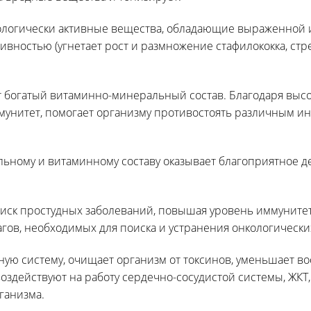
логически активные вещества, обладающие выраженной
вностью (угнетает рост и размножение стафилококка, стре
 богатый витаминно-минеральный состав. Благодаря выс
мунитет, помогает организму противостоять различным ин
ьному и витаминному составу оказывает благоприятное д
ск простудных заболеваний, повышая уровень иммунитет
гов, необходимых для поиска и устранения онкологических
ую систему, очищает организм от токсинов, уменьшает в
оздействуют на работу сердечно-сосудистой системы, ЖКТ,
ганизма.