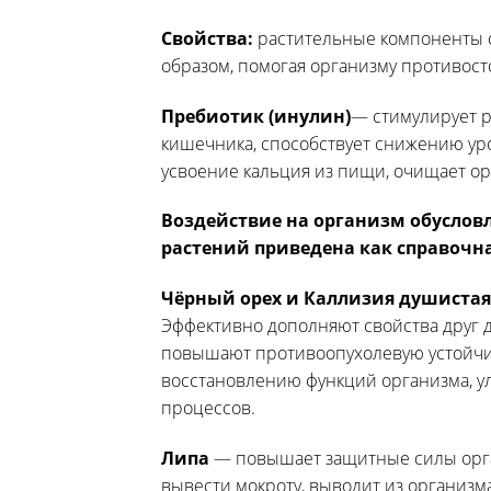
Свойства:
растительные компоненты 
образом, помогая организму противос
Пребиотик (инулин)
— стимулирует 
кишечника, способствует снижению уро
усвоение кальция из пищи, очищает ор
Воздействие на организм обуслов
растений приведена как справочн
Чёрный орех и Каллизия душистая 
Эффективно дополняют свойства друг 
повышают противоопухолевую устойчи
восстановлению функций организма, у
процессов.
Липа
— повышает защитные силы орган
вывести мокроту, выводит из организм