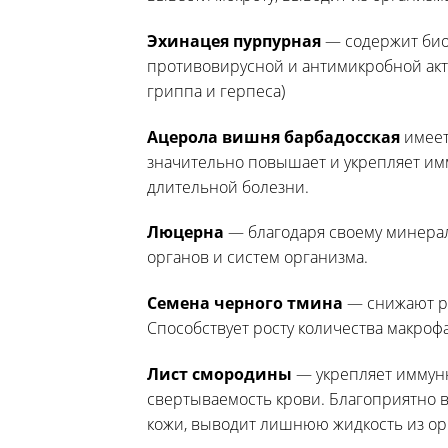
Эхинацея пурпурная
— содержит био
противовирусной и антимикробной акти
гриппа и герпеса)
Ацерола вишня барбадосская
имеет
значительно повышает и укрепляет им
длительной болезни.
Люцерна
— благодаря своему минерал
органов и систем организма.
Семена черного тмина
— снижают ри
Способствует росту количества макрофа
Лист смородины
— укрепляет иммунн
свертываемость крови. Благоприятно в
кожи, выводит лишнюю жидкость из ор