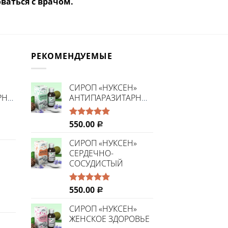
ваться с врачом.
РЕКОМЕНДУЕМЫЕ
CИРОП «НУКСЕН»
РНЫЙ»
АНТИПАРАЗИТАРНЫЙ
550.00
Оценка
Р
5.00
из 5
СИРОП «НУКСЕН»
СЕРДЕЧНО-
СОСУДИСТЫЙ
550.00
Оценка
Р
5.00
из 5
СИРОП «НУКСЕН»
ЖЕНСКОЕ ЗДОРОВЬЕ