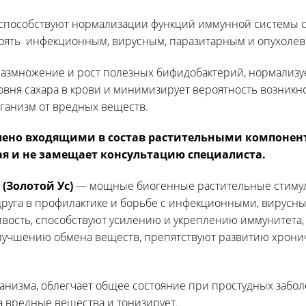
способствуют нормализации функций иммунной системы 
тоять инфекционным, вирусным, паразитарным и опухоле
размножение и рост полезных бифидобактерий, нормализ
вня сахара в крови и минимизирует вероятность возникно
ганизм от вредных веществ.
лено входящими в состав растительными компонен
ая и не замещает консультацию специалиста.
(Золотой Ус)
— мощные биогенные растительные стимул
друга в профилактике и борьбе с инфекционными, вирусн
вость, способствуют усилению и укреплению иммунитета
лучшению обмена веществ, препятствуют развитию хрони
изма, облегчает общее состояние при простудных заболе
а вредные вещества и тонизирует.