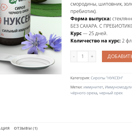
смородины, шиповник, золо
пребиотик).
Форма выпуска:
стеклянн
БЕЗ САХАРА. С ПРЕБИОТИ
Курс
— 25 дней.
Количество на курс:
2 фл
Количество
ДОБАВИТЬ
Категория:
Сиропы "НУКСЕН"
Метки:
иммунитет
,
Иммуномодул
чёрного ореха
,
черный орех
АЦИЯ
ОТЗЫВЫ (1)