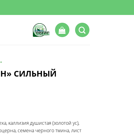
"
ЕН» СИЛЬНЫЙ
а, каллизия душистая (золотой ус),
юцерна, семена черного тмина, лист