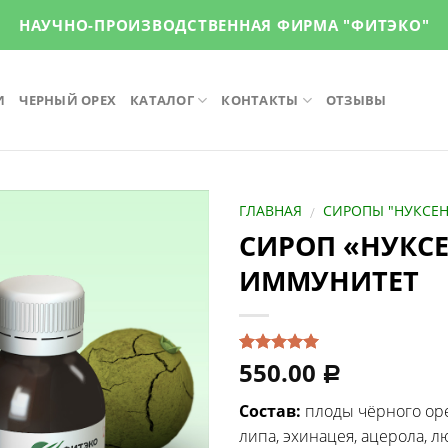
НАУЧНО-ПРОИЗВОДСТВЕННАЯ ФИРМА "ФИТЭКО"
И
ЧЕРНЫЙ ОРЕХ
КАТАЛОГ
КОНТАКТЫ
ОТЗЫВЫ
ГЛАВНАЯ
СИРОПЫ "НУКСЕН
/
СИРОП «НУКС
ИММУНИТЕТ
550.00
Рейтинг
1
Р
5.00
из 5
на основе
Состав:
плоды чёрного орех
опроса
пользователя
липа, эхинацея, ацерола, л