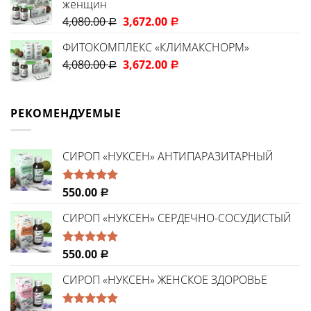
женщин
4,080.00
3,672.00
Р
Р
ФИТОКОМПЛЕКС «КЛИМАКСНОРМ»
4,080.00
3,672.00
Р
Р
РЕКОМЕНДУЕМЫЕ
CИРОП «НУКСЕН» АНТИПАРАЗИТАРНЫЙ
550.00
Оценка
Р
5.00
из 5
СИРОП «НУКСЕН» СЕРДЕЧНО-СОСУДИСТЫЙ
550.00
Оценка
Р
5.00
из 5
СИРОП «НУКСЕН» ЖЕНСКОЕ ЗДОРОВЬЕ