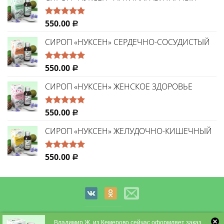
550.00
Оценка
Р
5.00
из 5
СИРОП «НУКСЕН» СЕРДЕЧНО-СОСУДИСТЫЙ
550.00
Оценка
Р
5.00
из 5
СИРОП «НУКСЕН» ЖЕНСКОЕ ЗДОРОВЬЕ
550.00
Оценка
Р
5.00
из 5
СИРОП «НУКСЕН» ЖЕЛУДОЧНО-КИШЕЧНЫЙ
550.00
Оценка
Р
5.00
из 5
Владимир Ж. из Кемерово сейчас оформляет заказ