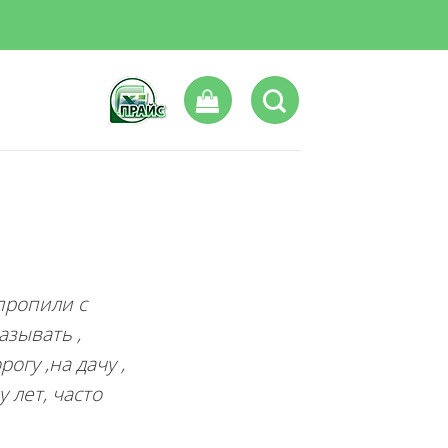
пропили с
азывать ,
огу ,на дачу ,
 лет, часто