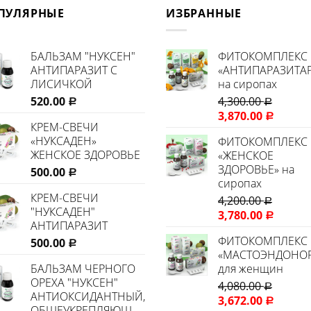
ПУЛЯРНЫЕ
ИЗБРАННЫЕ
БАЛЬЗАМ "НУКСЕН"
ФИТОКОМПЛЕКС
АНТИПАРАЗИТ С
«АНТИПАРАЗИТА
ЛИСИЧКОЙ
на сиропах
520.00
4,300.00
Р
Р
3,870.00
Р
КРЕМ-СВЕЧИ
«НУКСАДЕН»
ФИТОКОМПЛЕКС
ЖЕНСКОЕ ЗДОРОВЬЕ
«ЖЕНСКОЕ
ЗДОРОВЬЕ» на
500.00
Р
сиропах
КРЕМ-СВЕЧИ
4,200.00
Р
"НУКСАДЕН"
3,780.00
Р
АНТИПАРАЗИТ
ФИТОКОМПЛЕКС
500.00
Р
«МАСТОЭНДОНО
БАЛЬЗАМ ЧЕРНОГО
для женщин
ОРЕХА "НУКСЕН"
4,080.00
Р
АНТИОКСИДАНТНЫЙ,
3,672.00
Р
ОБЩЕУКРЕПЛЯЮЩИЙ