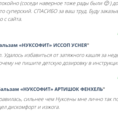
покойно (соседи наверное тоже рады были 🙂 ) д
сто суперский. СПАСИБО за ваш труд. Буду заказы
 с сайта.
альзам «НУКСОФИТ» ИССОП УСНЕЯ
"
 Удалось избавиться от затяжного кашля за нед
очему не пишите детскую дозировку в инструкци
Бальзам «НУКСОФИТ» АРТИШОК ФЕНХЕЛЬ
"
авилась, сильнее чем Нуксены мне лично так по
ел дискомфорт и изжога.