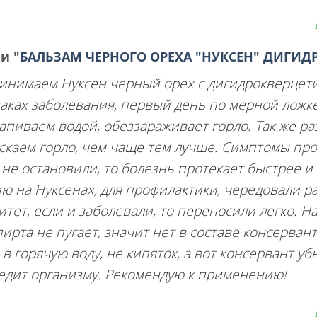
ии
"
БАЛЬЗАМ ЧЕРНОГО ОРЕХА "НУКСЕН" ДИГИД
инимаем Нуксен черный орех с дигидрокверцет
ках заболевания, первый день по мерной ложке 
запиваем водой, обеззараживает горло. Так же р
скаем горло, чем чаще тем лучше. Симптомы про
не остановили, то болезнь протекает быстрее и
ю на Нуксенах, для профилактики, чередовали р
ет, если и заболевали, то переносили легко. Н
ирта не пугает, значит нет в составе консерван
в горячую воду, не кипяток, а вот консервант уб
едит организму. Рекомендую к применению!