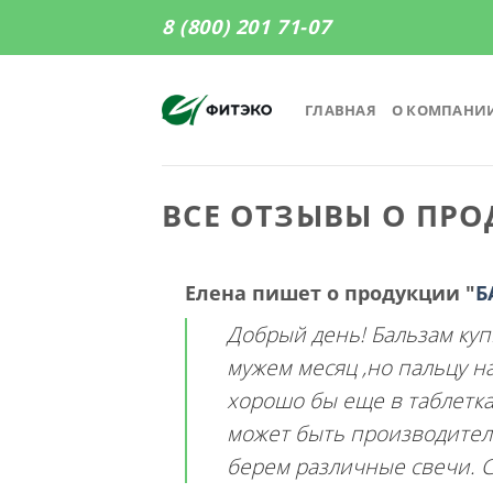
Skip
8 (800) 201 71-07
to
content
ГЛАВНАЯ
О КОМПАНИ
ВСЕ ОТЗЫВЫ О ПР
Елена
пишет о продукции
"
Б
Добрый день! Бальзам куп
мужем месяц ,но пальцу на
хорошо бы еще в таблетках
может быть производитель 
берем различные свечи. С