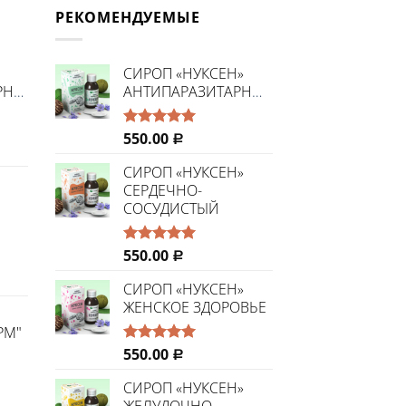
РЕКОМЕНДУЕМЫЕ
CИРОП «НУКСЕН»
РНЫЙ»
АНТИПАРАЗИТАРНЫЙ
550.00
Оценка
Р
5.00
из 5
СИРОП «НУКСЕН»
СЕРДЕЧНО-
СОСУДИСТЫЙ
550.00
Оценка
Р
5.00
из 5
СИРОП «НУКСЕН»
ЖЕНСКОЕ ЗДОРОВЬЕ
РМ"
550.00
Оценка
Р
5.00
из 5
СИРОП «НУКСЕН»