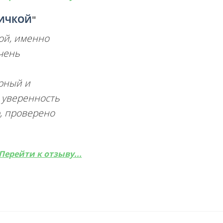
СИЧКОЙ
"
ой, именно
чень
арный и
с уверенность
ю, проверено
Перейти к отзыву...