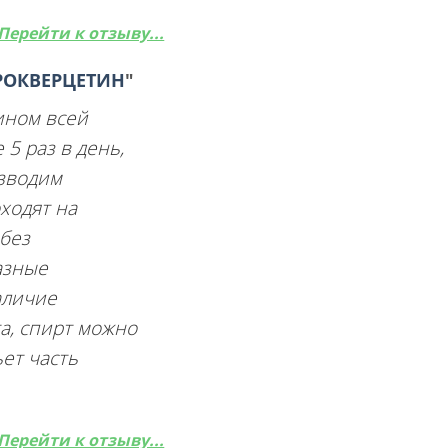
Перейти к отзыву...
РОКВЕРЦЕТИН
"
ином всей
5 раз в день,
азводим
ходят на
 без
азные
аличие
та, спирт можно
ьет часть
Перейти к отзыву...