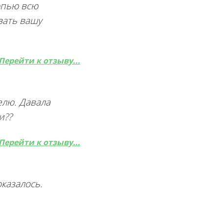
опью всю
вать вашу
Перейти к отзыву...
елю. Давала
и??
Перейти к отзыву...
казалось.